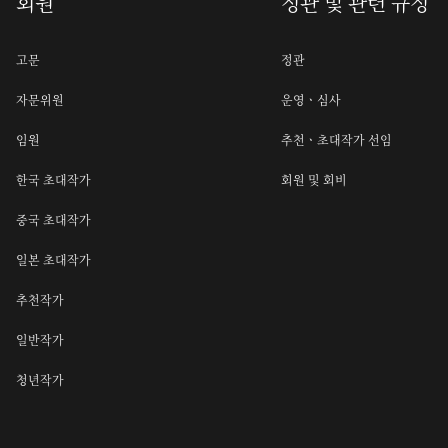
회원
정관 및 관련 규정
고문
정관
자문위원
운영ㆍ심사
임원
추천ㆍ초대작가 선임
한국 초대작가
회원 및 회비
중국 초대작가
일본 초대작가
추천작가
일반작가
청년작가