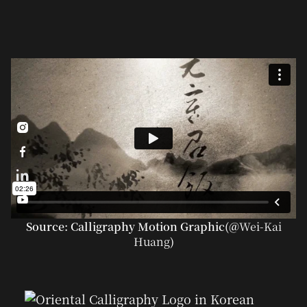



Source: Calligraphy Motion Graphic(@
Wei-Kai
Huang
)