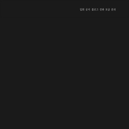
입회
공지
블로그
강좌
모금
문의