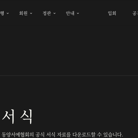
여행
회원
정관
안내
입회
공




서 식
동양서예협회의 공식 서식 자료를 다운로드할 수 있습니다.