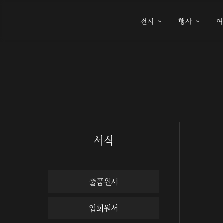
전시
행사


서식
출품원서
입회원서