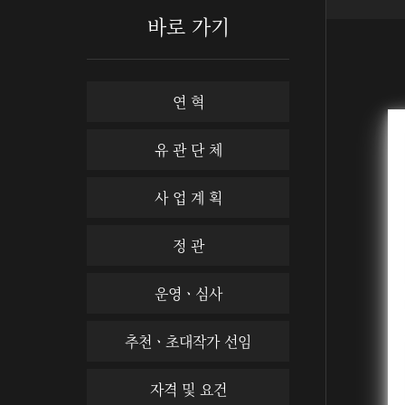
바로 가기
연 혁
유 관 단 체
사 업 계 획
정 관
운영ㆍ심사
추천ㆍ초대작가 선임
자격 및 요건