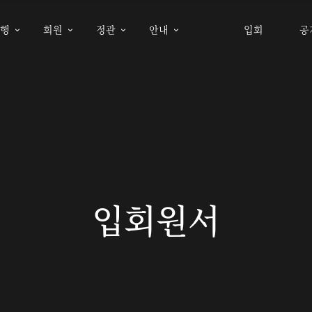
여행
회원
정관
안내
입회
공




입회원서