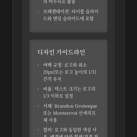
의 마무리로 활용
프레젠테이션:
타이틀 슬라이
드와 엔딩 슬라이드에 포함
디자인 가이드라인
여백 규정:
로고와 최소
20px(또는 로고 높이의 1/3)
간격 유지
비율:
텍스트 크기는 로고의
1/3 이하로 설정
서체:
Brandon Grotesque
또는 Montserrat 산세리프
체 사용
컬러:
로고와 동일한 색상 사
용, 배경에 따라 흰색/검정 전