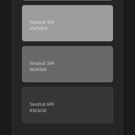
Neutral 400
#9d9d9d
부가 텍스트와 아이콘에 적합한 중간 회색
Neutral 500
#696969
기본 텍스트와 UI 요소에 사용되는 진한 회색
Neutral 600
#363636
강조 텍스트와 버튼에 적합한 짙은 회색