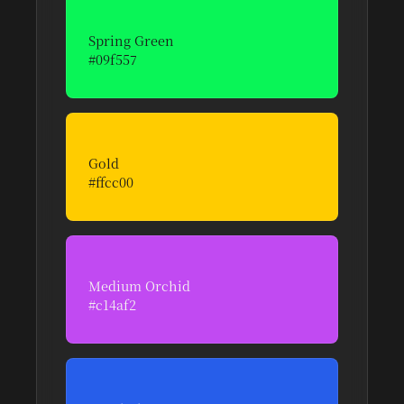
Spring Green
#09f557
자연의 생동감과 새로운 시작을 상징하는 컬러
Gold
#ffcc00
전통 금박의 격조 높은 화려함을 담은 액센트
컬러
Medium Orchid
#c14af2
동양 난초의 기품과 창의성을 상징하는 보라색