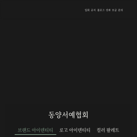
입회
공지
블로그
강좌
모금
문의
동양서예협회
브랜드 아이덴티티
로고 아이덴티티
컬러 팔레트