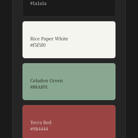
#1a1a1a
먹의 깊이와 전통의 권위를 상징하는 주요 배경
색
Rice Paper White
#f5f5f0
한지의 따스한 질감과 순수함을 담은 기본 폰트
색상
Celadon Green
#88A891
동아시아 청자의 고요함과 지혜를 표현하는 포
인트 컬러
Terra Red
#9B4444
전통 도장의 주홍색에서 영감받은 강조색