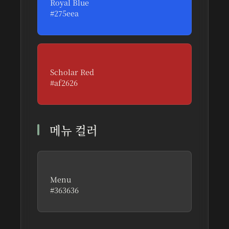
Royal Blue
#275eea
청화백자의 깊고 맑은 청색에서 영감 받은 컬러
Scholar Red
#af2626
동아시아 학자들이 사용한 주묵의 강렬한 붉은
색
메뉴 컬러
Menu
#363636
UI 메뉴에 최적화된 가독성 높은 어두운 회색