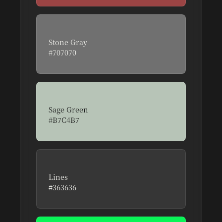
Stone Gray
#707070
동양 문인석의 고전적 품격을 담은 중성색
Sage Green
#B7C4B7
문인화의 절제된 초록빛을 현대적으로 재해석
Lines
#363636
서예 붓의 유려한 획을 표현하는 선의 색상