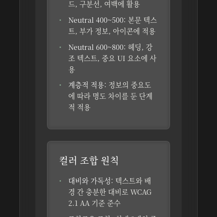
드, 구분선, 여백에 활용
Neutral 400~500:
본문 텍스
트, 부가 정보, 아이콘에 적용
Neutral 600~800:
헤딩, 강
조 텍스트, 중요 UI 요소에 사
용
계층적 적용:
정보의 중요도
에 따라 명도 차이를 둔 단계
적 적용
컬러 조합 원칙
대비와 가독성:
텍스트와 배
경 간 충분한 대비로 WCAG
2.1 AA 기준 준수