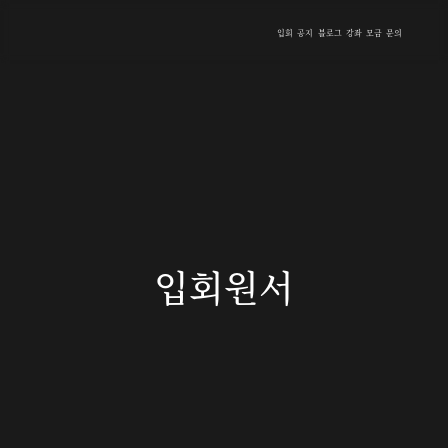
입회
공지
블로그
강좌
모금
문의
입회원서