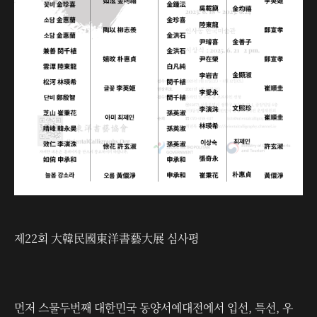
제22회 大韓民國東洋書藝大展 심사평
먼저 스물두번째 대한민국 동양서예대전에서 입선, 특선, 우