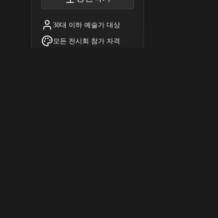
30대 이하 예술가 대상
모든 전시회 참가 자격
작가 프로필 및 작품 전시
협회 자료 무료 제공
전시 및 행사 참여
동양서예 상품 정회원 특별할
인
후원 ・ 제휴사 정회원 특별혜
택
연회비
마이페이
납부
지