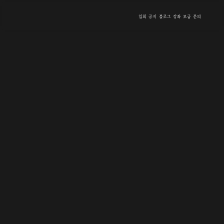
입회
공지
블로그
강좌
모금
문의