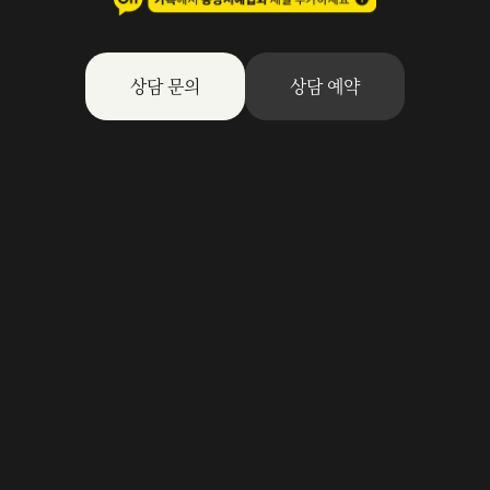
상담 문의
상담 예약
수상자
총회
본부
지회
이사회