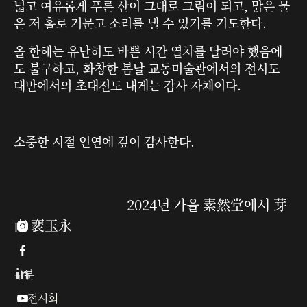
넓고 여유롭게 푸른 산이 그대로 그림이 되고, 맑은 물
은 저 홀로 거문고 소리를 낼 수 있기를 기도한다.
올 한해는 유난히도 바쁜 시간 열차를 달려야 했음에
도 불구하고, 화창한 봄날 교동미술관에서의 전시도
대만에서의 초대전도 내게는 감사 자체이다.
소중한 시절 인연에 깊이 감사한다.
2024년 가을 素然堂에서 芽
南 裵玉永


구분
전시회
