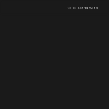
입회
공지
블로그
강좌
모금
문의