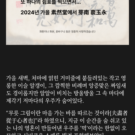
가을 새벽, 처마에 얽힌 거미줄에 붙들려있는 작고 영
롱한 이슬 알갱이, 그 깜찍한 비례며 앙증맞은 짜임새
도 경이롭지만 알알이 비치는 방울방울 그 속 마다에
제각기 저마다의 우주가 숨어있다.
“무릇 그림이란 마음 가는 바를 따르는 것이라[夫畵者
從于心者也]”라 하였으니, 지금 이 순간을 숨 쉬고 있
는 나의 영혼이 만들어낸 우주를 ‘먹’이라는 한없이 오