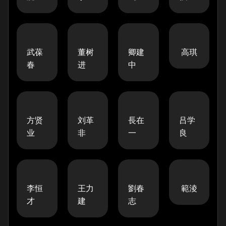
武葆
董树
卿建
高琪
春
进
中
方贤
刘革
長在
吕学
业
非
一
良
李恒
王力
劉春
範淩
才
建
志