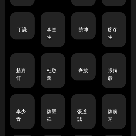
丁謙
李喜
饒坤
廖彦
生
生
趙嘉
杜敬
齊放
張銅
符
義
彦
李少
劉墨
張道
劉廣
青
禪
誠
迎