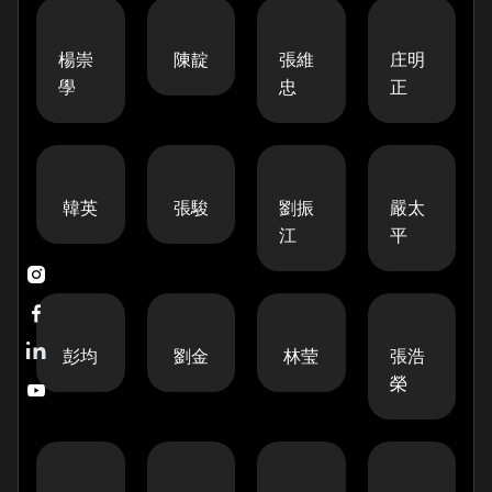
楊崇
陳靛
張維
庄明
學
忠
正
韓英
張駿
劉振
嚴太
江
平


彭均
劉金
林莹
張浩
榮
