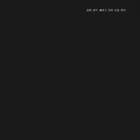
입회
공지
블로그
강좌
모금
문의