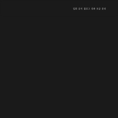
입회
공지
블로그
강좌
모금
문의