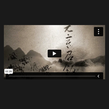
Source: Calligraphy Motion Graphic(@
Wei-Kai
Huang
)