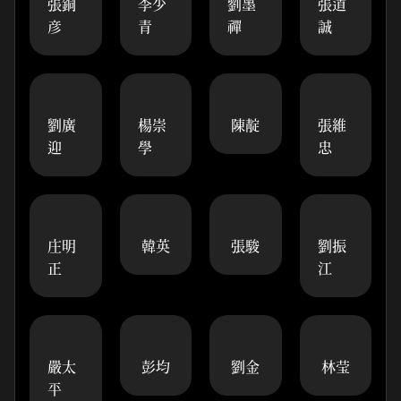
張銅
李少
劉墨
張道
彦
青
禪
誠
劉廣
楊崇
陳靛
張維
迎
學
忠
庄明
韓英
張駿
劉振
正
江
嚴太
彭均
劉金
林莹
平