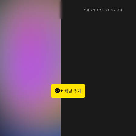
입회
공지
블로그
강좌
모금
문의