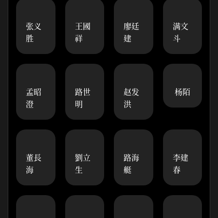
张义
王國
廖廷
满文
胜
祥
建
斗
孟昭
路世
赵发
杨陌
澄
明
洪
董長
劉立
路海
李建
海
生
艇
春