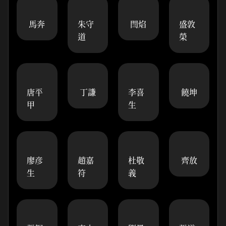
馬奔
朱守
閆焰
盛敦
道
榮
唐平
丁謙
李喜
饒坤
甲
生
廖彦
趙嘉
杜敬
齊放
生
符
義