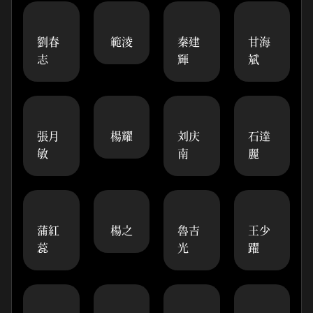
劉春
範淩
秦建
甘海
志
輝
斌
張月
楊耀
刘庆
石達
敏
南
麗
蒲紅
楊之
魯吉
王少
蕊
光
躍