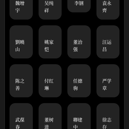
魏增
吴纯
李钢
袁永
宇
祥
齊
劉曉
姚家
董治
汪运
山
恺
强
昌
陈之
付红
任德
严学
善
琳
驹
章
武葆
董树
卿建
徐志
春
进
中
存