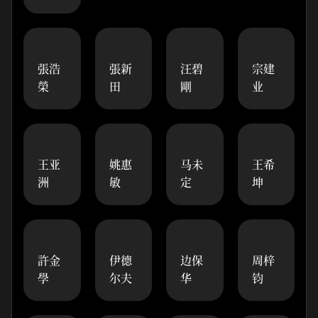
張浩
張新
汪碧
宗建
榮
田
剛
业
王亚
姚惠
马未
王希
洲
敏
定
坤
許金
伊德
边保
周梓
學
尔夫
华
钧