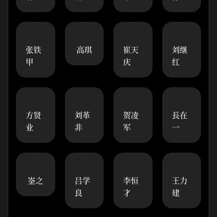
张铁
高琪
崔天
刘继
甲
庆
红
方贤
刘革
贺凌
長在
业
非
军
一
崟之
吕学
李恒
王力
良
才
建