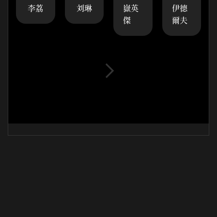
李荔
刘琳
嶽英
伊德
傑
爾夫
정기이사회