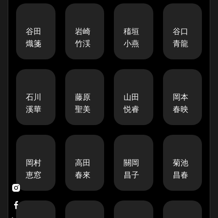
谷田
岩崎
稸垣
谷口
熾箋
竹渓
小燕
青龍
石川
藤原
山田
岡本
溪華
聖美
悦睿
春映
岡村
高田
關岡
菊池
恵窓
春來
昌子
昌春

