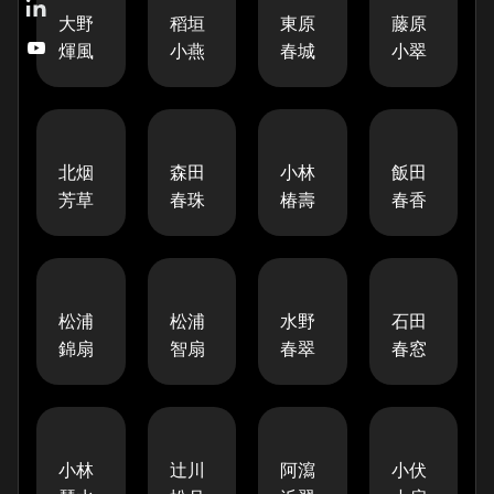
大野
稻垣
東原
藤原

煇風
小燕
春城
小翠
北烟
森田
小林
飯田
芳草
春珠
椿壽
春香
松浦
松浦
水野
石田
錦扇
智扇
春翠
春窓
小林
辻川
阿瀉
小伏