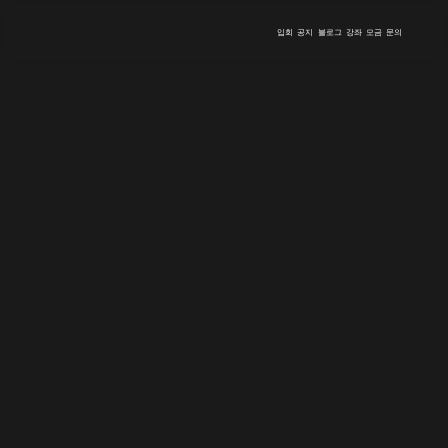
입회
공지
블로그
강좌
모금
문의