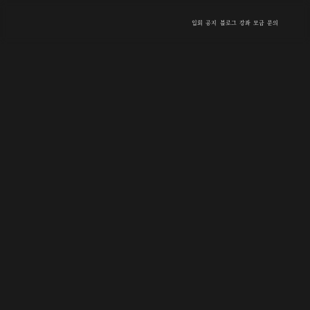
입회
공지
블로그
강좌
모금
문의