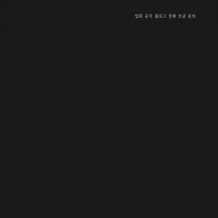
입회
공지
블로그
강좌
모금
문의