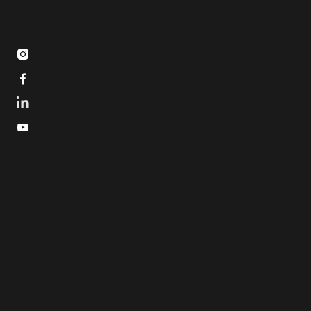


