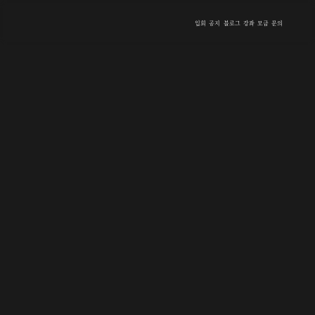
입회
공지
블로그
강좌
모금
문의