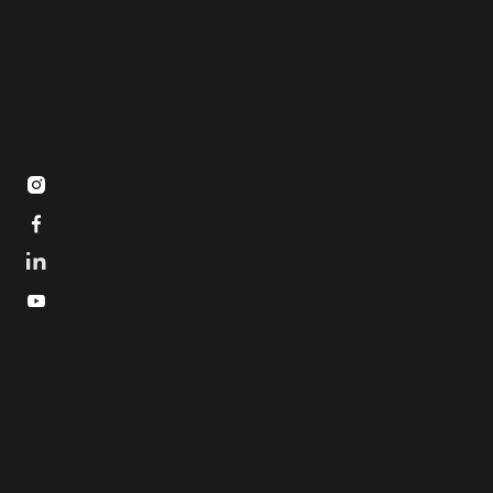


