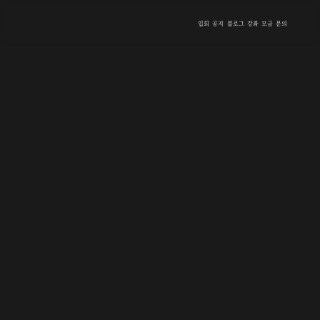
입회
공지
블로그
강좌
모금
문의