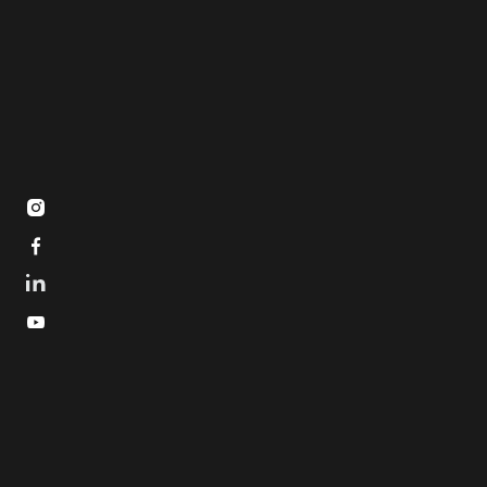


