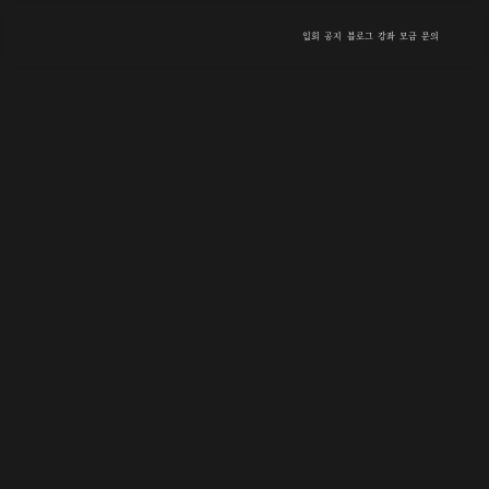
입회
공지
블로그
강좌
모금
문의