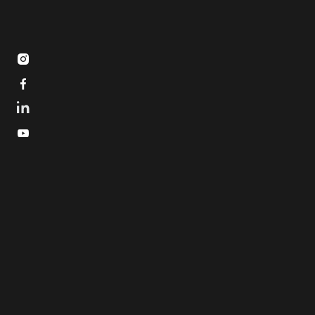


