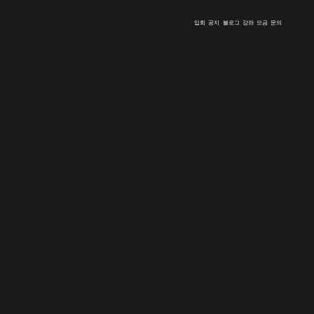
입회
공지
블로그
강좌
모금
문의