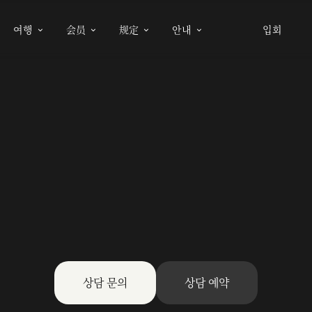
여행
会员
规定
안내
입회




상담 문의
상담 예약