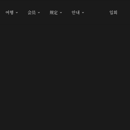
여행
会员
规定
안내
입회



