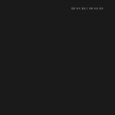
입회
공지
블로그
강좌
모금
문의