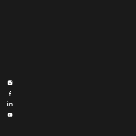


