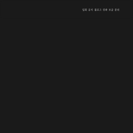
입회
공지
블로그
강좌
모금
문의