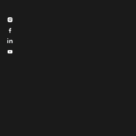


