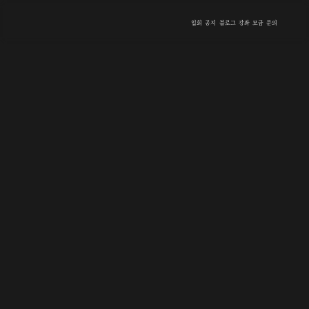
입회
공지
블로그
강좌
모금
문의