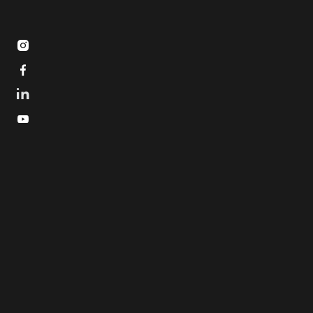


