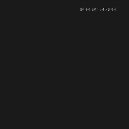
입회
공지
블로그
강좌
모금
문의