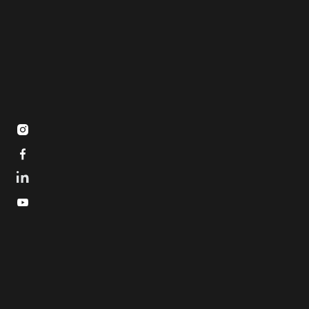


