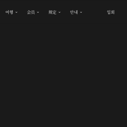
여행
会员
规定
안내
입회



