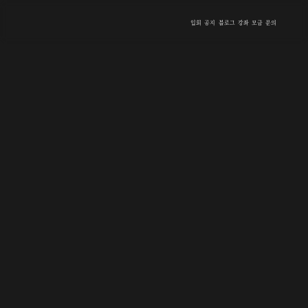
입회
공지
블로그
강좌
모금
문의