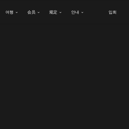
여행
会员
规定
안내
입회



