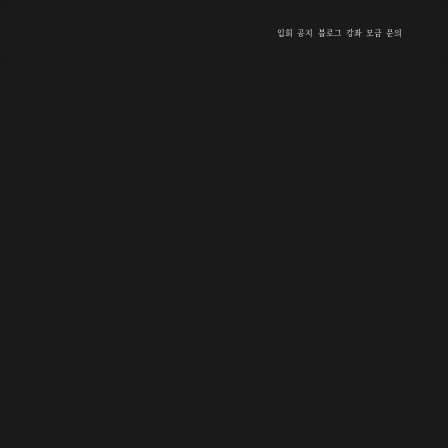
입회
공지
블로그
강좌
모금
문의