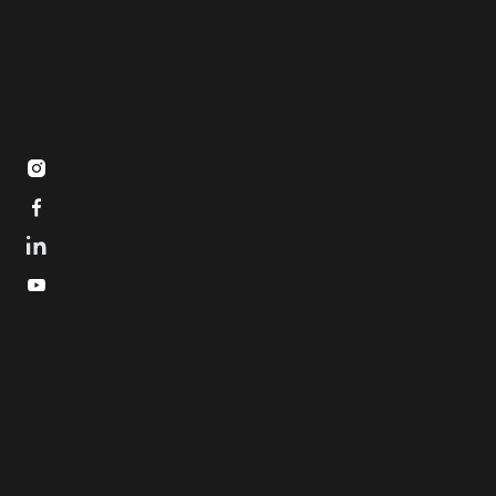


