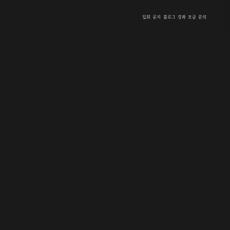
입회
공지
블로그
강좌
모금
문의