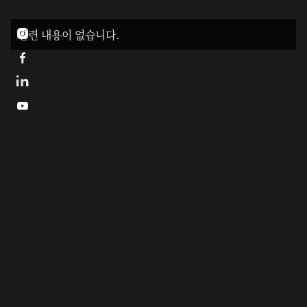
관련 내용이 없습니다.



정암 김형석 서화전