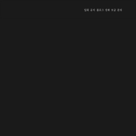
입회
공지
블로그
강좌
모금
문의