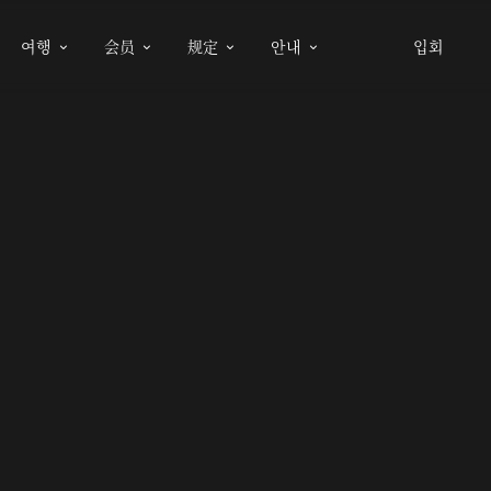
여행
会员
规定
안내
입회



