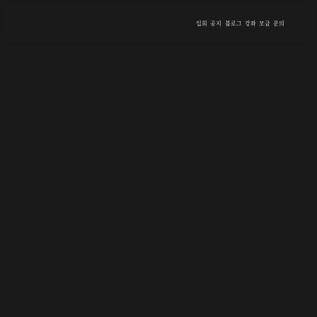
입회
공지
블로그
강좌
모금
문의