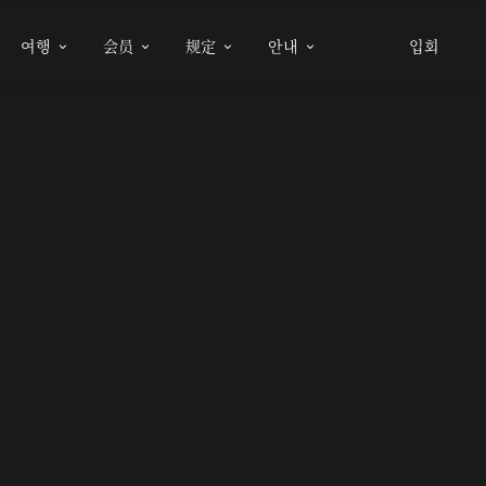
여행
会员
规定
안내
입회



