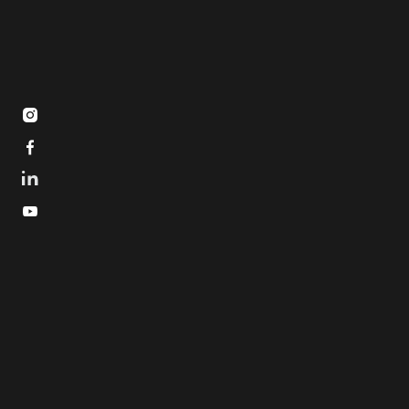


