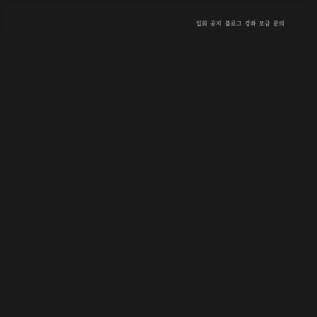
입회
공지
블로그
강좌
모금
문의