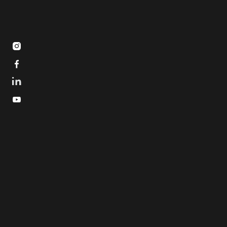


