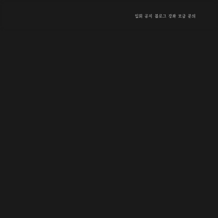
입회
공지
블로그
강좌
모금
문의