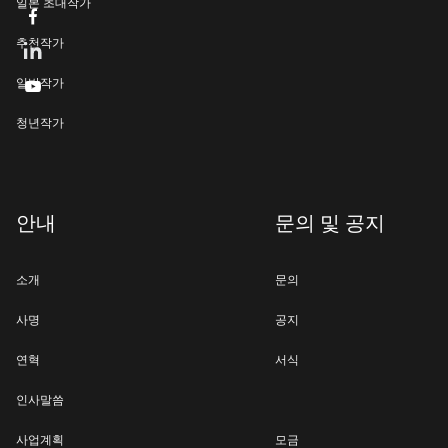
일본 초대작가

추천작가
일반작가

청년작가
안내
문의 및 공지
소개
문의
사명
공지
연혁
서식
인사말씀
사업계획
모금