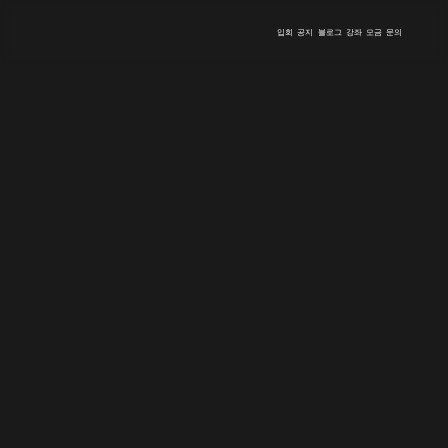
입회
공지
블로그
강좌
모금
문의