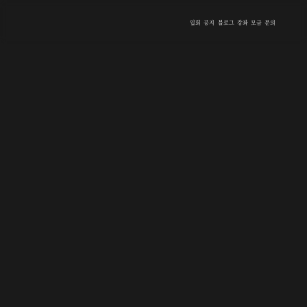
입회
공지
블로그
강좌
모금
문의