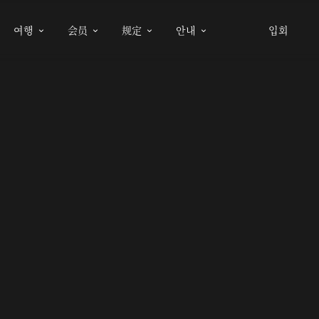
여행
会员
规定
안내
입회



