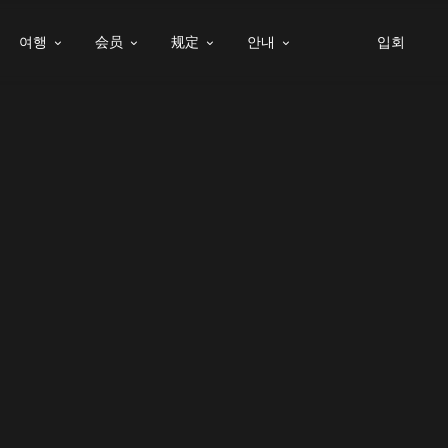
여행
会员
规定
안내
입회



