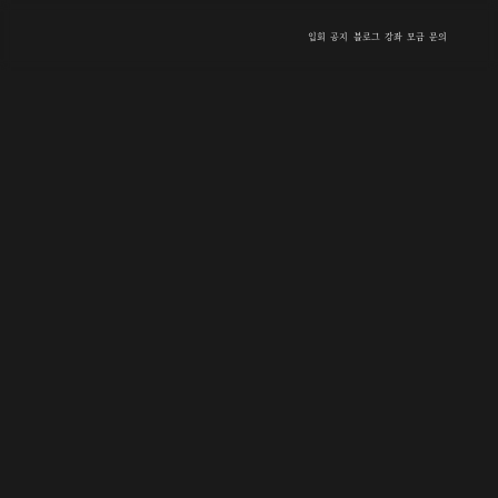
입회
공지
블로그
강좌
모금
문의