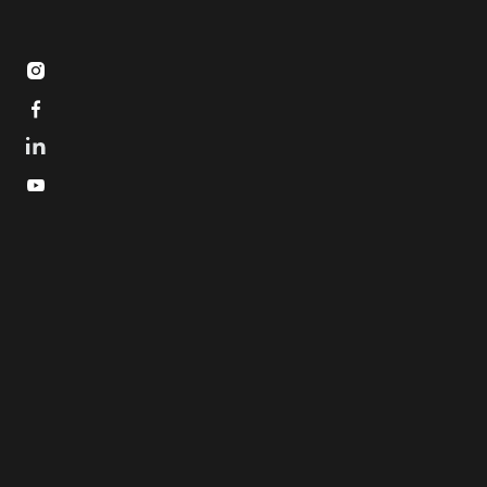


