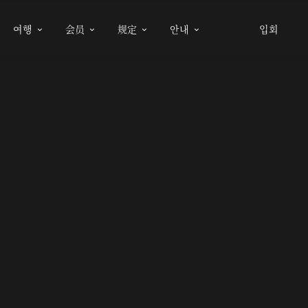
여행
会员
规定
안내
입회



