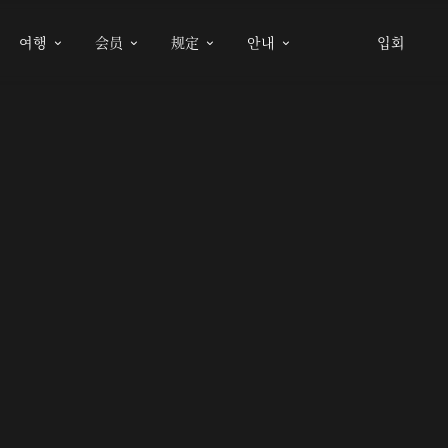
여행
会员
规定
안내
입회



