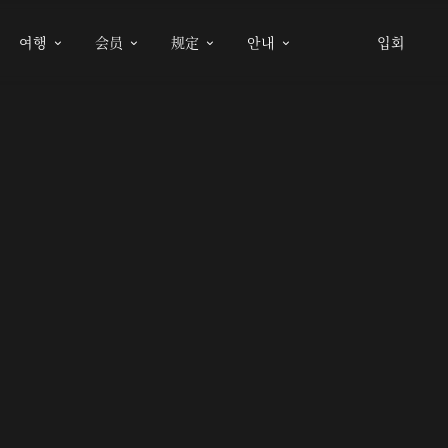
여행
会员
规定
안내
입회



