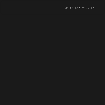
입회
공지
블로그
강좌
모금
문의