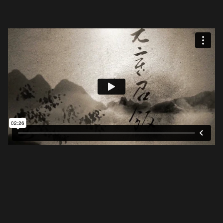
Source: Calligraphy Motion Graphic(@
Wei-Kai
Huang
)