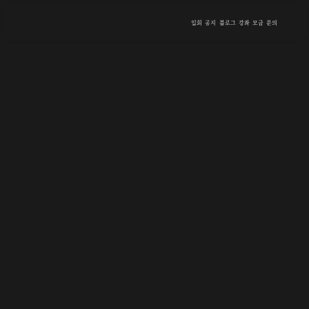
입회
공지
블로그
강좌
모금
문의