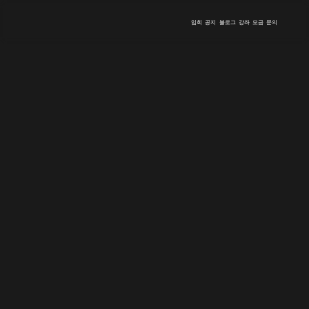
입회
공지
블로그
강좌
모금
문의