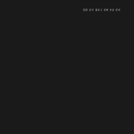
입회
공지
블로그
강좌
모금
문의