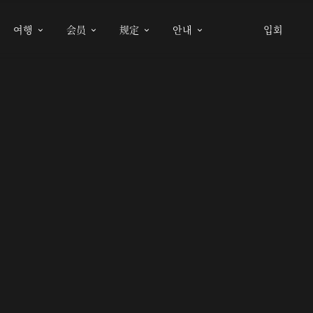
여행
会员
规定
안내
입회



