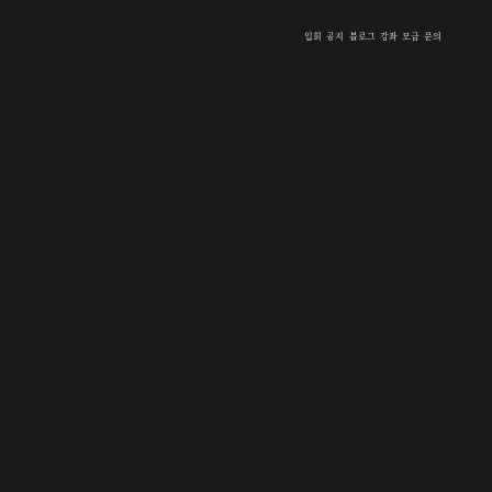
입회
공지
블로그
강좌
모금
문의