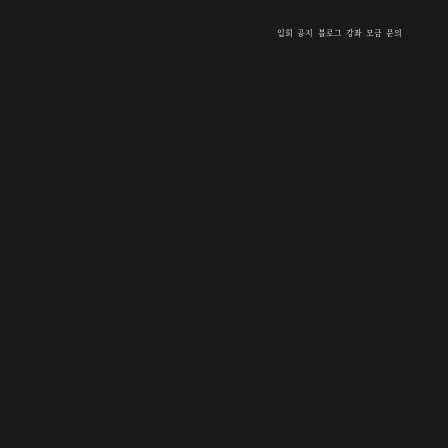
입회
공지
블로그
강좌
모금
문의