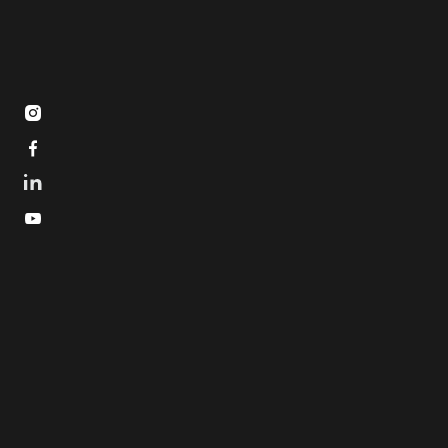


